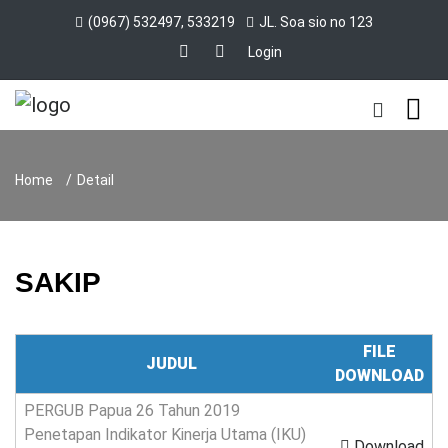
(0967) 532497, 533219
JL. Soa sio no 123
Login
Home
Detail
SAKIP
FILE
JUDUL
DOWNLOAD
PERGUB Papua 26 Tahun 2019
Penetapan Indikator Kinerja Utama (IKU)
Download