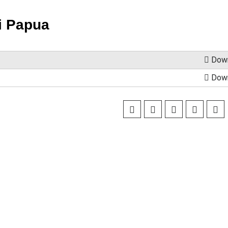
i Papua
Down
Down