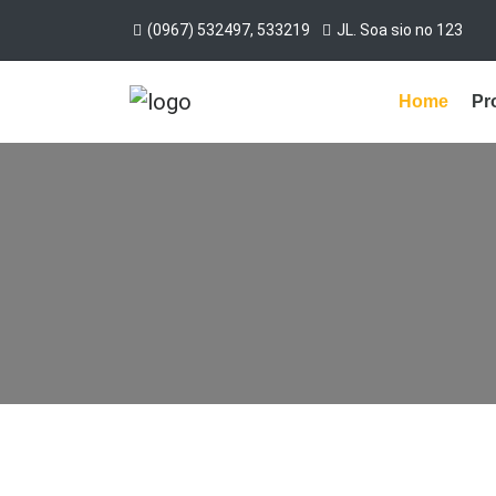
(0967) 532497, 533219
JL. Soa sio no 123
Home
Pro