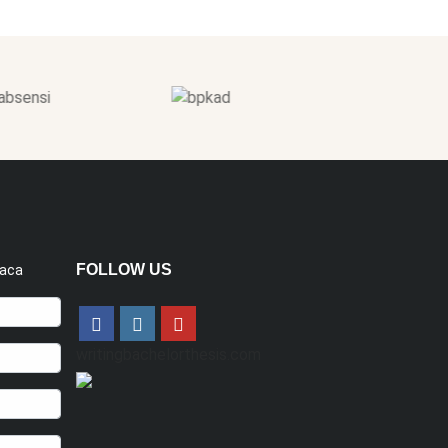
FOLLOW US
baca
writingbachelorthesis.com