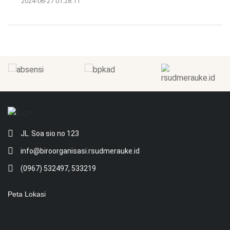
2024-06-27 01:28:11
JL. Soa sio no 123
info@biroorganisasi.rsudmerauke.id
(0967) 532497, 533219
Peta Lokasi